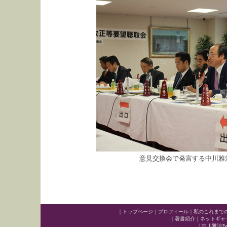
意見交換会で発言する中川雅
｜
トップページ
｜
プロフィール
｜
私のこれまで
｜
著書紹介
｜
ネットギャ
｜
中川雅治Twit