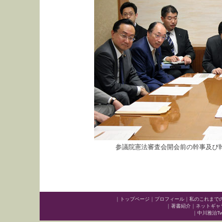
参議院憲法審査会開会前の幹事及び
｜
トップページ
｜
プロフィール
｜
私のこれまで
｜
著書紹介
｜
ネットギャ
｜
中川雅治Twit