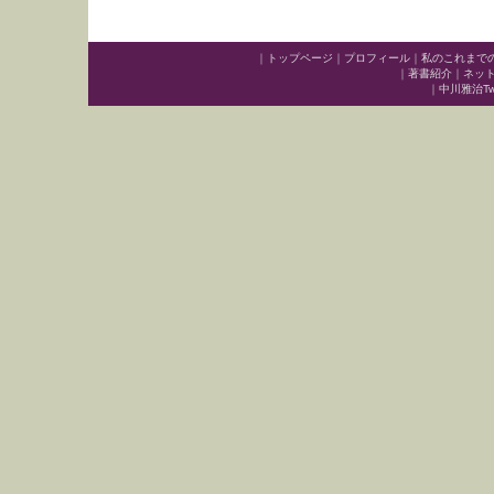
｜
トップページ
｜
プロフィール
｜
私のこれまで
｜
著書紹介
｜
ネッ
｜
中川雅治Twit