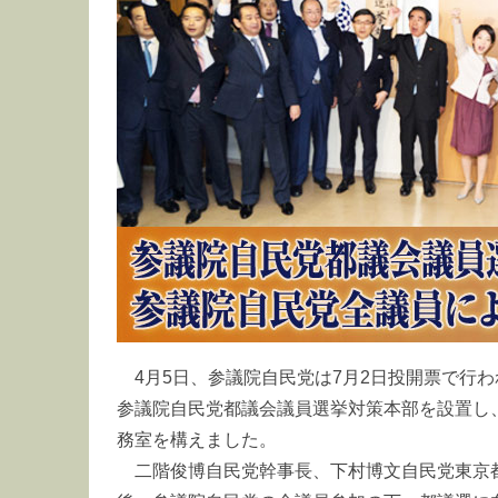
4月5日、参議院自民党は7月2日投開票で行
参議院自民党都議会議員選挙対策本部を設置し
務室を構えました。
二階俊博自民党幹事長、下村博文自民党東京