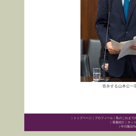
答弁する山本公一
｜
トップページ
｜
プロフィール
｜
私のこれまで
｜
著書紹介
｜
ネッ
｜
中川雅治Twit