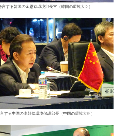
発言する韓国の金恩京環境部長官（韓国の環境大臣）
言する中国の李幹傑環境保護部長（中国の環境大臣）